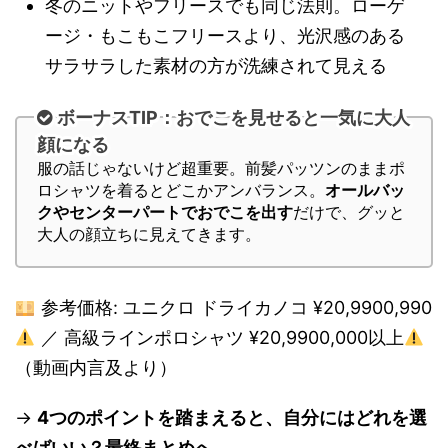
冬のニットやフリースでも同じ法則。ローゲ
ージ・もこもこフリースより、光沢感のある
サラサラした素材の方が洗練されて見える
ボーナスTIP：おでこを見せると一気に大人
顔になる
服の話じゃないけど超重要。前髪パッツンのままポ
ロシャツを着るとどこかアンバランス。
オールバッ
クやセンターパートでおでこを出す
だけで、グッと
大人の顔立ちに見えてきます。
参考価格: ユニクロ ドライカノコ ¥20,9900,990
／ 高級ラインポロシャツ ¥20,9900,000以上
（動画内言及より）
→
4つのポイントを踏まえると、自分にはどれを選
べばいい？最終まとめへ。