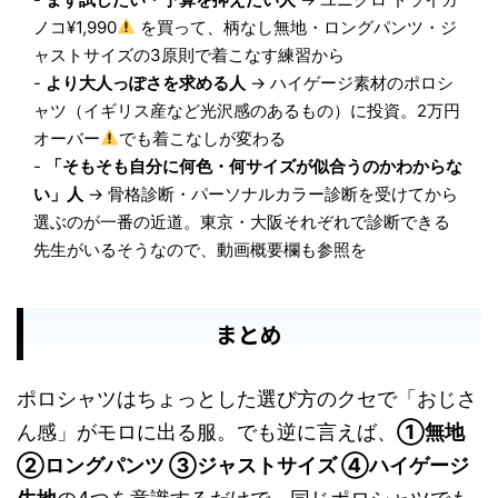
ノコ¥1,990
を買って、柄なし無地・ロングパンツ・ジ
ャストサイズの3原則で着こなす練習から
-
より大人っぽさを求める人
→ ハイゲージ素材のポロシ
ャツ（イギリス産など光沢感のあるもの）に投資。2万円
オーバー
でも着こなしが変わる
-
「そもそも自分に何色・何サイズが似合うのかわからな
い」人
→ 骨格診断・パーソナルカラー診断を受けてから
選ぶのが一番の近道。東京・大阪それぞれで診断できる
先生がいるそうなので、動画概要欄も参照を
まとめ
ポロシャツはちょっとした選び方のクセで「おじさ
ん感」がモロに出る服。でも逆に言えば、
①無地
②ロングパンツ ③ジャストサイズ ④ハイゲージ