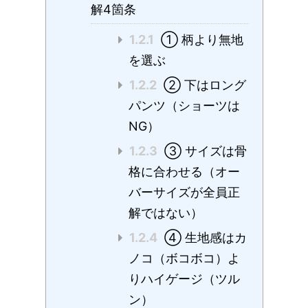
解4箇条
1.2.1
① 柄より無地
を選ぶ
1.2.2
② 下はロング
パンツ（ショーツは
NG）
1.2.3
③ サイズは骨
格に合わせる（オー
バーサイズが全員正
解ではない）
1.2.4
④ 生地感はカ
ノコ（ボコボコ）よ
りハイゲージ（ツル
ン）