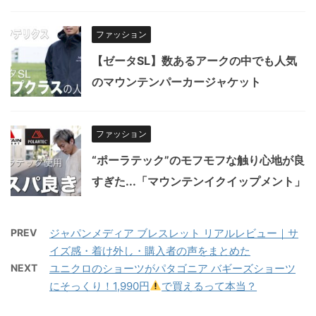
ファッション
【ゼータSL】数あるアークの中でも人気
のマウンテンパーカージャケット
ファッション
“ポーラテック”のモフモフな触り心地が良
すぎた...「マウンテンイクイップメント」
PREV
ジャパンメディア ブレスレット リアルレビュー｜サ
イズ感・着け外し・購入者の声をまとめた
NEXT
ユニクロのショーツがパタゴニア バギーズショーツ
にそっくり！1,990円
で買えるって本当？