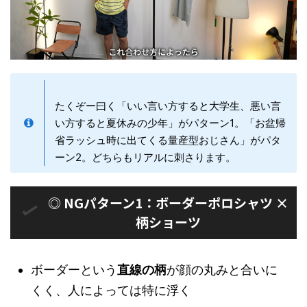
たくぞー曰く「いい言い方すると大学生、悪い言
い方すると夏休みの少年」がパターン1。「お盆帰
省ラッシュ時に出てくる量産型おじさん」がパタ
ーン2。どちらもリアルに刺さります。
◎ NGパターン1：ボーダーポロシャツ ×
柄ショーツ
ボーダーという
直線の柄
が顔の丸みと合いに
くく、人によっては特に浮く