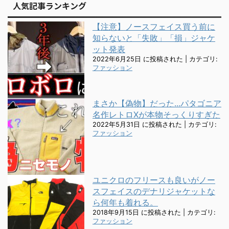
人気記事ランキング
【注意】ノースフェイス買う前に
知らないと「失敗」「損」ジャケ
ット発表
2022年6月25日 に投稿された
|
カテゴリ:
ファッション
まさか【偽物】だった...パタゴニア
名作レトロXが本物そっくりすぎた
2022年5月31日 に投稿された
|
カテゴリ:
ファッション
ユニクロのフリースも良いがノー
スフェイスのデナリジャケットな
ら何年も着れる。
2018年9月15日 に投稿された
|
カテゴリ:
ファッション