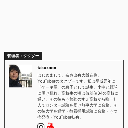
管理者：タクゾー
takuzooo
はじめまして。奈良出身大阪在住。
YouTuberのタクゾーです。私は平成元年に
「ケーキ屋」の息子として誕生。小中と野球
に明け暮れ、高校生の頃は偏差値34の高校に
通い、その後もう勉強のすえ高校から唯一1
人でセンター試験を受け無事大学に合格。そ
の後大学を退学・教員採用試験に合格・うつ
病発症・YouTuber転身。