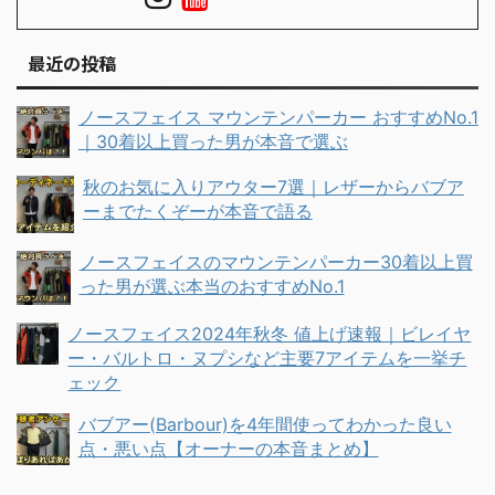
最近の投稿
ノースフェイス マウンテンパーカー おすすめNo.1
｜30着以上買った男が本音で選ぶ
秋のお気に入りアウター7選｜レザーからバブア
ーまでたくぞーが本音で語る
ノースフェイスのマウンテンパーカー30着以上買
った男が選ぶ本当のおすすめNo.1
ノースフェイス2024年秋冬 値上げ速報｜ビレイヤ
ー・バルトロ・ヌプシなど主要7アイテムを一挙チ
ェック
バブアー(Barbour)を4年間使ってわかった良い
点・悪い点【オーナーの本音まとめ】