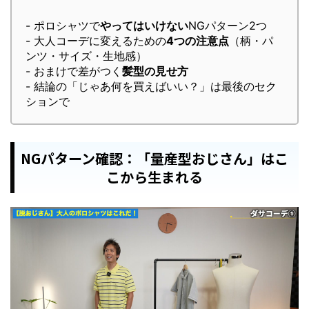
- ポロシャツで
やってはいけない
NGパターン2つ
- 大人コーデに変えるための
4つの注意点
（柄・パ
ンツ・サイズ・生地感）
- おまけで差がつく
髪型の見せ方
- 結論の「じゃあ何を買えばいい？」は最後のセク
ションで
NGパターン確認：「量産型おじさん」はこ
こから生まれる