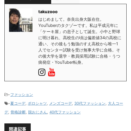
takuzooo
はじめまして。奈良出身大阪在住。
YouTuberのタクゾーです。私は平成元年に
「ケーキ屋」の息子として誕生。小中と野球
に明け暮れ、高校生の頃は偏差値34の高校に
通い、その後もう勉強のすえ高校から唯一1
人でセンター試験を受け無事大学に合格。そ
の後大学を退学・教員採用試験に合格・うつ
病発症・YouTuber転身。
-
ファッション
-
夏コーデ
,
ポロシャツ
,
メンズコーデ
,
30代ファッション
,
大人コー
デ
,
骨格診断
,
脱おじさん
,
40代ファッション
関連記事