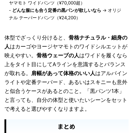
ヤマモト ワイドパンツ（¥70,000超）
-
どんな服にも合う定番の黒パンが欲しいなら
→ オリジ
ナル テーパードパンツ（¥24,200）
体型でざっくり分けると、
骨格ナチュラル・細身の
人
はカーゴやヨージヤマモトのワイドシルエットが
映えやすい。
骨格ウェーブの人
はワイドを履くなら
上をタイト目にしてAラインを意識するとバランス
が取れる。
肩幅があって体格のいい人
はアルパイン
ライトや定番テーパード、あるいはスキニーも意外
と似合うケースがあるとのこと。「黒パンツ1本」
と言っても、自分の体型と使いたいシーンをセット
で考えると選びやすくなりますよ。
まとめ