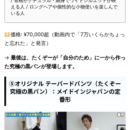
/ 骨格がナチュラル・細身でワイドシルエットが映
える人 / ロングヘアや個性的な小物使いを楽しんで
いる人
価格: ¥70,000超（動画内で「7万いくらかちょっ
と忘れた」と発言）
→
最後は、たくぞーが「自分のため」に一から作っ
た究極の黒パンが登場します。
⑤オリジナル テーパードパンツ（たくぞー
究極の黒パン）：メイドインジャパンの定
番形