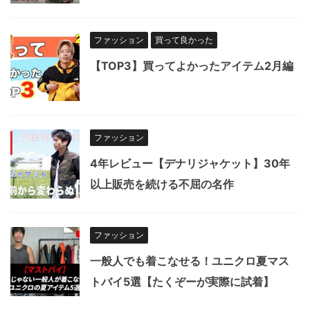
ファッション
買って良かった
【TOP3】買ってよかったアイテム2月編
ファッション
4年レビュー【デナリジャケット】30年
以上販売を続ける不屈の名作
ファッション
一般人でも着こなせる！ユニクロ夏マス
トバイ5選【たくぞーが実際に試着】