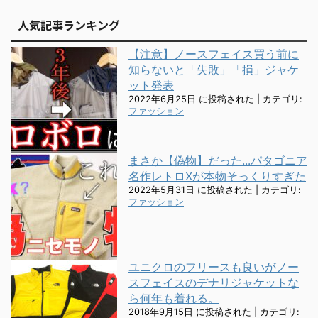
人気記事ランキング
【注意】ノースフェイス買う前に
知らないと「失敗」「損」ジャケ
ット発表
2022年6月25日 に投稿された
|
カテゴリ:
ファッション
まさか【偽物】だった...パタゴニア
名作レトロXが本物そっくりすぎた
2022年5月31日 に投稿された
|
カテゴリ:
ファッション
ユニクロのフリースも良いがノー
スフェイスのデナリジャケットな
ら何年も着れる。
2018年9月15日 に投稿された
|
カテゴリ: