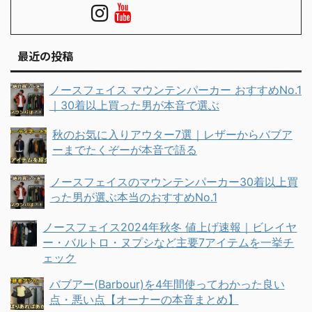
最近の投稿
ノースフェイス マウンテンパーカー おすすめNo.1
｜30着以上買った男が本音で選ぶ
秋のお気に入りアウター7選｜レザーからバブア
ーまでたくぞーが本音で語る
ノースフェイスのマウンテンパーカー30着以上買
った男が選ぶ本当のおすすめNo.1
ノースフェイス2024年秋冬 値上げ速報｜ビレイヤ
ー・バルトロ・ヌプシなど主要7アイテムを一挙チ
ェック
バブアー(Barbour)を4年間使ってわかった良い
点・悪い点【オーナーの本音まとめ】