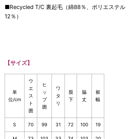
■Recycled T/C 裏起毛（綿88％、ポリエステル
12％）
【サイズ】
ウ
ヒ
エ
ワ
単
ッ
股
脇
裾
ス
タ
位/cm
プ
下
丈
幅
ト
リ
囲
囲
S
70
99
31
72
100
19
M
73
103
33
74
103
20