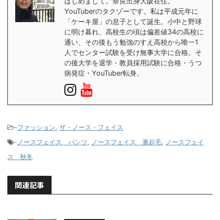
はじめまして。奈良出身大阪在住。
YouTuberのタクゾーです。私は平成元年に
「ケーキ屋」の息子として誕生。小中と野球
に明け暮れ、高校生の頃は偏差値34の高校に
通い、その後もう勉強のすえ高校から唯一1
人でセンター試験を受け無事大学に合格。そ
の後大学を退学・教員採用試験に合格・うつ
病発症・YouTuber転身。
-
ファッション
,
ザ・ノース・フェイス
-
ノースフェイス パンツ
,
ノースフェイス 裏起毛
,
ノースフェイ
ス 秋冬
関連記事