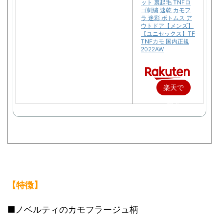
ット 裏起毛 TNFロ
ゴ刺繍 速乾 カモフ
ラ 迷彩 ボトムス ア
ウトドア【メンズ】
【ユニセックス】TF
TNFカモ 国内正規
2022AW
楽天で
購入
【特徴】
■ノベルティのカモフラージュ柄