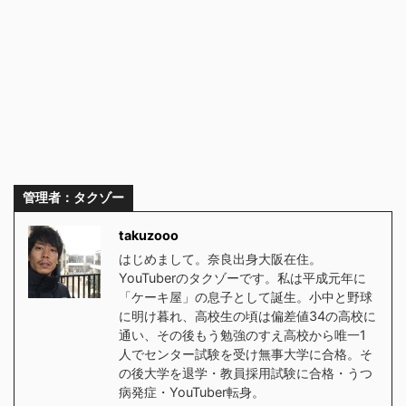
管理者：タクゾー
takuzooo
はじめまして。奈良出身大阪在住。
YouTuberのタクゾーです。私は平成元年に
「ケーキ屋」の息子として誕生。小中と野球
に明け暮れ、高校生の頃は偏差値34の高校に
通い、その後もう勉強のすえ高校から唯一1
人でセンター試験を受け無事大学に合格。そ
の後大学を退学・教員採用試験に合格・うつ
病発症・YouTuber転身。