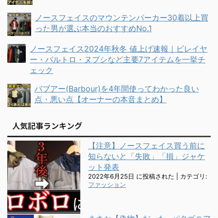
ノースフェイスのマウンテンパーカー30着以上買
った男が選ぶ本当のおすすめNo.1
ノースフェイス2024年秋冬 値上げ速報｜ビレイヤ
ー・バルトロ・ヌプシなど主要7アイテムを一挙チ
ェック
バブアー(Barbour)を4年間使ってわかった良い
点・悪い点【オーナーの本音まとめ】
人気記事ランキング
【注意】ノースフェイス買う前に
知らないと「失敗」「損」ジャケ
ット発表
2022年6月25日 に投稿された
|
カテゴリ:
ファッション