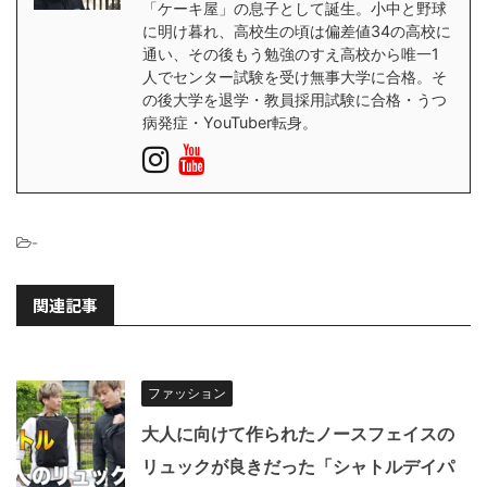
「ケーキ屋」の息子として誕生。小中と野球
に明け暮れ、高校生の頃は偏差値34の高校に
通い、その後もう勉強のすえ高校から唯一1
人でセンター試験を受け無事大学に合格。そ
の後大学を退学・教員採用試験に合格・うつ
病発症・YouTuber転身。
-
関連記事
ファッション
大人に向けて作られたノースフェイスの
リュックが良きだった「シャトルデイパ