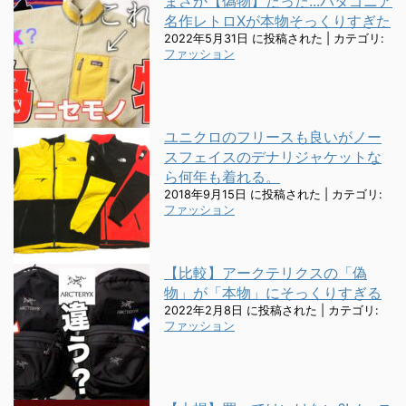
まさか【偽物】だった...パタゴニア
名作レトロXが本物そっくりすぎた
2022年5月31日 に投稿された
|
カテゴリ:
ファッション
ユニクロのフリースも良いがノー
スフェイスのデナリジャケットな
ら何年も着れる。
2018年9月15日 に投稿された
|
カテゴリ:
ファッション
【比較】アークテリクスの「偽
物」が「本物」にそっくりすぎる
2022年2月8日 に投稿された
|
カテゴリ:
ファッション