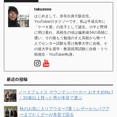
takuzooo
はじめまして。奈良出身大阪在住。
YouTuberのタクゾーです。私は平成元年に
「ケーキ屋」の息子として誕生。小中と野球
に明け暮れ、高校生の頃は偏差値34の高校に
通い、その後もう勉強のすえ高校から唯一1
人でセンター試験を受け無事大学に合格。そ
の後大学を退学・教員採用試験に合格・うつ
病発症・YouTuber転身。
最近の投稿
ノースフェイス マウンテンパーカー おすすめNo.1
｜30着以上買った男が本音で選ぶ
秋のお気に入りアウター7選｜レザーからバブア
ーまでたくぞーが本音で語る