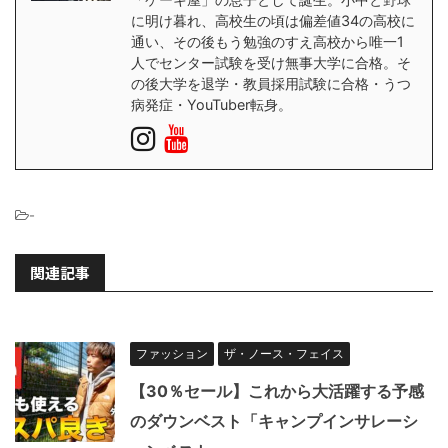
に明け暮れ、高校生の頃は偏差値34の高校に
通い、その後もう勉強のすえ高校から唯一1
人でセンター試験を受け無事大学に合格。そ
の後大学を退学・教員採用試験に合格・うつ
病発症・YouTuber転身。
-
関連記事
ファッション
ザ・ノース・フェイス
【30％セール】これから大活躍する予感
のダウンベスト「キャンプインサレーシ