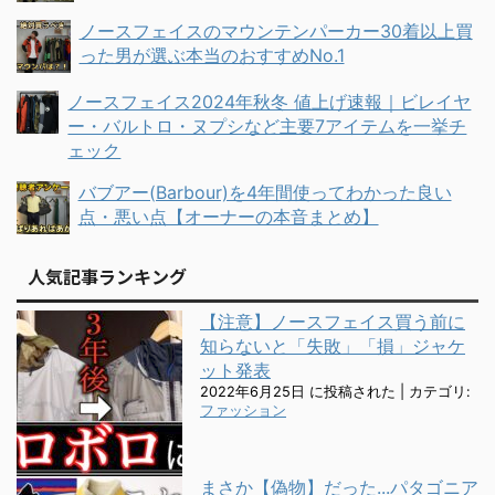
ノースフェイスのマウンテンパーカー30着以上買
った男が選ぶ本当のおすすめNo.1
ノースフェイス2024年秋冬 値上げ速報｜ビレイヤ
ー・バルトロ・ヌプシなど主要7アイテムを一挙チ
ェック
バブアー(Barbour)を4年間使ってわかった良い
点・悪い点【オーナーの本音まとめ】
人気記事ランキング
【注意】ノースフェイス買う前に
知らないと「失敗」「損」ジャケ
ット発表
2022年6月25日 に投稿された
|
カテゴリ:
ファッション
まさか【偽物】だった...パタゴニア