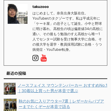
takuzooo
はじめまして。奈良出身大阪在住。
YouTuberのタクゾーです。私は平成元年に
「ケーキ屋」の息子として誕生。小中と野球
に明け暮れ、高校生の頃は偏差値34の高校に
通い、その後もう勉強のすえ高校から唯一1
人でセンター試験を受け無事大学に合格。そ
の後大学を退学・教員採用試験に合格・うつ
病発症・YouTuber転身。
最近の投稿
ノースフェイス マウンテンパーカー おすすめNo.1
｜30着以上買った男が本音で選ぶ
秋のお気に入りアウター7選｜レザーからバブア
ーまでたくぞーが本音で語る