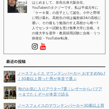
はじめまして。奈良出身大阪在住。
YouTuberのタクゾーです。私は平成元年に
「ケーキ屋」の息子として誕生。小中と野球
に明け暮れ、高校生の頃は偏差値34の高校に
通い、その後もう勉強のすえ高校から唯一1
人でセンター試験を受け無事大学に合格。そ
の後大学を退学・教員採用試験に合格・うつ
病発症・YouTuber転身。
最近の投稿
ノースフェイス マウンテンパーカー おすすめNo.1
｜30着以上買った男が本音で選ぶ
秋のお気に入りアウター7選｜レザーからバブア
ーまでたくぞーが本音で語る
ノースフェイスのマウンテンパーカー30着以上買