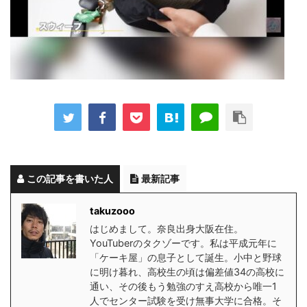
この記事を書いた人
最新記事
takuzooo
はじめまして。奈良出身大阪在住。
YouTuberのタクゾーです。私は平成元年に
「ケーキ屋」の息子として誕生。小中と野球
に明け暮れ、高校生の頃は偏差値34の高校に
通い、その後もう勉強のすえ高校から唯一1
人でセンター試験を受け無事大学に合格。そ