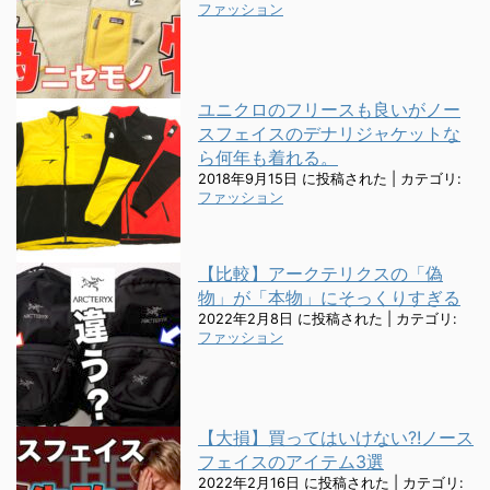
ファッション
ユニクロのフリースも良いがノー
スフェイスのデナリジャケットな
ら何年も着れる。
2018年9月15日 に投稿された
|
カテゴリ:
ファッション
【比較】アークテリクスの「偽
物」が「本物」にそっくりすぎる
2022年2月8日 に投稿された
|
カテゴリ:
ファッション
【大損】買ってはいけない?!ノース
フェイスのアイテム3選
2022年2月16日 に投稿された
|
カテゴリ: