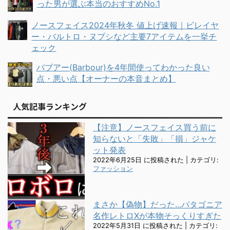
った男が選ぶ本当のおすすめNo.1
ノースフェイス2024年秋冬 値上げ速報｜ビレイヤ
ー・バルトロ・ヌプシなど主要7アイテムを一挙チ
ェック
バブアー(Barbour)を4年間使ってわかった良い
点・悪い点【オーナーの本音まとめ】
人気記事ランキング
【注意】ノースフェイス買う前に
知らないと「失敗」「損」ジャケ
ット発表
2022年6月25日 に投稿された
|
カテゴリ:
ファッション
まさか【偽物】だった...パタゴニア
名作レトロXが本物そっくりすぎた
2022年5月31日 に投稿された
|
カテゴリ: