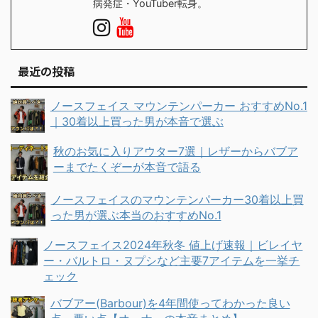
病発症・YouTuber転身。
最近の投稿
ノースフェイス マウンテンパーカー おすすめNo.1
｜30着以上買った男が本音で選ぶ
秋のお気に入りアウター7選｜レザーからバブア
ーまでたくぞーが本音で語る
ノースフェイスのマウンテンパーカー30着以上買
った男が選ぶ本当のおすすめNo.1
ノースフェイス2024年秋冬 値上げ速報｜ビレイヤ
ー・バルトロ・ヌプシなど主要7アイテムを一挙チ
ェック
バブアー(Barbour)を4年間使ってわかった良い