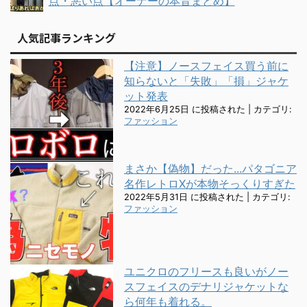
点・悪い点【オーナーの本音まとめ】
人気記事ランキング
【注意】ノースフェイス買う前に
知らないと「失敗」「損」ジャケ
ット発表
2022年6月25日 に投稿された
|
カテゴリ:
ファッション
まさか【偽物】だった...パタゴニア
名作レトロXが本物そっくりすぎた
2022年5月31日 に投稿された
|
カテゴリ:
ファッション
ユニクロのフリースも良いがノー
スフェイスのデナリジャケットな
ら何年も着れる。