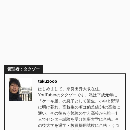
管理者：タクゾー
takuzooo
はじめまして。奈良出身大阪在住。
YouTuberのタクゾーです。私は平成元年に
「ケーキ屋」の息子として誕生。小中と野球
に明け暮れ、高校生の頃は偏差値34の高校に
通い、その後もう勉強のすえ高校から唯一1
人でセンター試験を受け無事大学に合格。そ
の後大学を退学・教員採用試験に合格・うつ