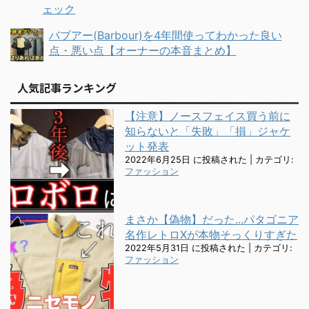
ェック
バブアー(Barbour)を4年間使ってわかった良い
点・悪い点【オーナーの本音まとめ】
人気記事ランキング
【注意】ノースフェイス買う前に
知らないと「失敗」「損」ジャケ
ット発表
2022年6月25日 に投稿された
|
カテゴリ:
ファッション
まさか【偽物】だった...パタゴニア
名作レトロXが本物そっくりすぎた
2022年5月31日 に投稿された
|
カテゴリ:
ファッション