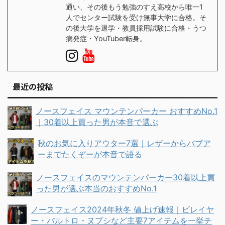
通い、その後もう勉強のすえ高校から唯一1
人でセンター試験を受け無事大学に合格。そ
の後大学を退学・教員採用試験に合格・うつ
病発症・YouTuber転身。
最近の投稿
ノースフェイス マウンテンパーカー おすすめNo.1
｜30着以上買った男が本音で選ぶ
秋のお気に入りアウター7選｜レザーからバブア
ーまでたくぞーが本音で語る
ノースフェイスのマウンテンパーカー30着以上買
った男が選ぶ本当のおすすめNo.1
ノースフェイス2024年秋冬 値上げ速報｜ビレイヤ
ー・バルトロ・ヌプシなど主要7アイテムを一挙チ