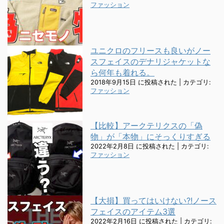
ファッション
ユニクロのフリースも良いがノー
スフェイスのデナリジャケットな
ら何年も着れる。
2018年9月15日 に投稿された
|
カテゴリ:
ファッション
【比較】アークテリクスの「偽
物」が「本物」にそっくりすぎる
2022年2月8日 に投稿された
|
カテゴリ:
ファッション
【大損】買ってはいけない?!ノース
フェイスのアイテム3選
2022年2月16日 に投稿された
|
カテゴリ: