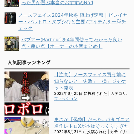
った男が選ぶ本当のおすすめNo.1
ノースフェイス2024年秋冬 値上げ速報｜ビレイヤ
ー・バルトロ・ヌプシなど主要7アイテムを一挙チ
ェック
バブアー(Barbour)を4年間使ってわかった良い
点・悪い点【オーナーの本音まとめ】
人気記事ランキング
【注意】ノースフェイス買う前に
知らないと「失敗」「損」ジャケ
ット発表
2022年6月25日 に投稿された
|
カテゴリ:
ファッション
まさか【偽物】だった...パタゴニア
名作レトロXが本物そっくりすぎた
2022年5月31日 に投稿された
|
カテゴリ: