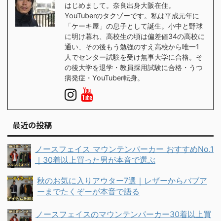
はじめまして。奈良出身大阪在住。
YouTuberのタクゾーです。私は平成元年に
「ケーキ屋」の息子として誕生。小中と野球
に明け暮れ、高校生の頃は偏差値34の高校に
通い、その後もう勉強のすえ高校から唯一1
人でセンター試験を受け無事大学に合格。そ
の後大学を退学・教員採用試験に合格・うつ
病発症・YouTuber転身。
最近の投稿
ノースフェイス マウンテンパーカー おすすめNo.1
｜30着以上買った男が本音で選ぶ
秋のお気に入りアウター7選｜レザーからバブア
ーまでたくぞーが本音で語る
ノースフェイスのマウンテンパーカー30着以上買