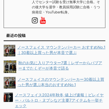
人でセンター試験を受け無事大学に合格。そ
の後大学を退学・教員採用試験に合格・うつ
病発症・YouTuber転身。
最近の投稿
ノースフェイス マウンテンパーカー おすすめNo.1
｜30着以上買った男が本音で選ぶ
秋のお気に入りアウター7選｜レザーからバブア
ーまでたくぞーが本音で語る
ノースフェイスのマウンテンパーカー30着以上買
った男が選ぶ本当のおすすめNo.1
ノースフェイス2024年秋冬 値上げ速報｜ビレイヤ
ー・バルトロ・ヌプシなど主要7アイテムを一挙チ
ェック