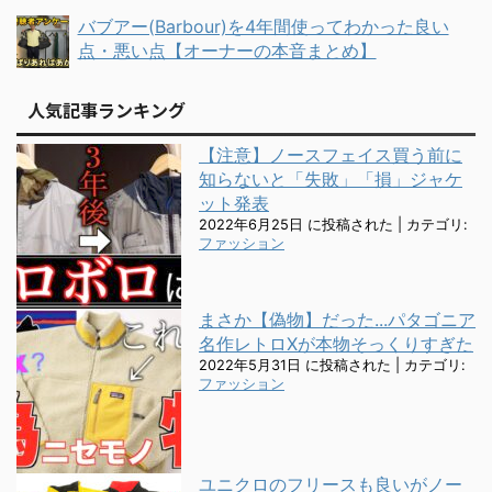
バブアー(Barbour)を4年間使ってわかった良い
点・悪い点【オーナーの本音まとめ】
人気記事ランキング
【注意】ノースフェイス買う前に
知らないと「失敗」「損」ジャケ
ット発表
2022年6月25日 に投稿された
|
カテゴリ:
ファッション
まさか【偽物】だった...パタゴニア
名作レトロXが本物そっくりすぎた
2022年5月31日 に投稿された
|
カテゴリ:
ファッション
ユニクロのフリースも良いがノー