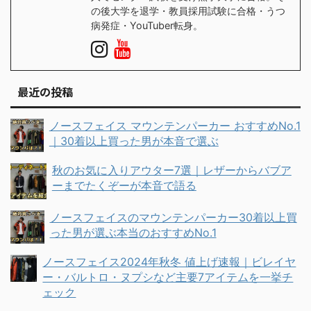
の後大学を退学・教員採用試験に合格・うつ
病発症・YouTuber転身。
最近の投稿
ノースフェイス マウンテンパーカー おすすめNo.1
｜30着以上買った男が本音で選ぶ
秋のお気に入りアウター7選｜レザーからバブア
ーまでたくぞーが本音で語る
ノースフェイスのマウンテンパーカー30着以上買
った男が選ぶ本当のおすすめNo.1
ノースフェイス2024年秋冬 値上げ速報｜ビレイヤ
ー・バルトロ・ヌプシなど主要7アイテムを一挙チ
ェック