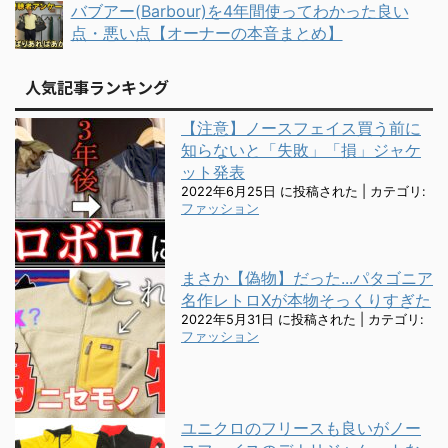
バブアー(Barbour)を4年間使ってわかった良い
点・悪い点【オーナーの本音まとめ】
人気記事ランキング
【注意】ノースフェイス買う前に
知らないと「失敗」「損」ジャケ
ット発表
2022年6月25日 に投稿された
|
カテゴリ:
ファッション
まさか【偽物】だった...パタゴニア
名作レトロXが本物そっくりすぎた
2022年5月31日 に投稿された
|
カテゴリ:
ファッション
ユニクロのフリースも良いがノー