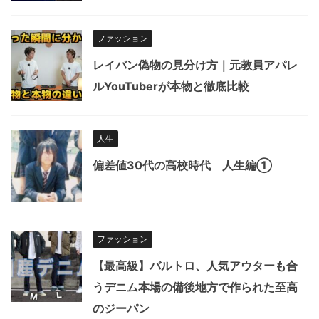
ファッション
レイバン偽物の見分け方｜元教員アパレ
ルYouTuberが本物と徹底比較
人生
偏差値30代の高校時代 人生編①
ファッション
【最高級】バルトロ、人気アウターも合
うデニム本場の備後地方で作られた至高
のジーパン