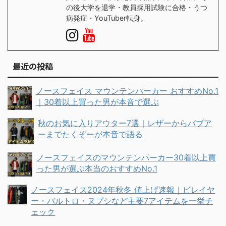
の後大学を退学・教員採用試験に合格・うつ
病発症・YouTuber転身。
最近の投稿
ノースフェイス マウンテンパーカー おすすめNo.1
｜30着以上買った男が本音で選ぶ
秋のお気に入りアウター7選｜レザーからバブア
ーまでたくぞーが本音で語る
ノースフェイスのマウンテンパーカー30着以上買
った男が選ぶ本当のおすすめNo.1
ノースフェイス2024年秋冬 値上げ速報｜ビレイヤ
ー・バルトロ・ヌプシなど主要7アイテムを一挙チ
ェック