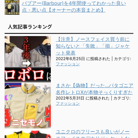
バブアー(Barbour)を4年間使ってわかった良い
点・悪い点【オーナーの本音まとめ】
人気記事ランキング
【注意】ノースフェイス買う前に
知らないと「失敗」「損」ジャケ
ット発表
2022年6月25日 に投稿された
|
カテゴリ:
ファッション
まさか【偽物】だった...パタゴニア
名作レトロXが本物そっくりすぎた
2022年5月31日 に投稿された
|
カテゴリ:
ファッション
ユニクロのフリースも良いがノー