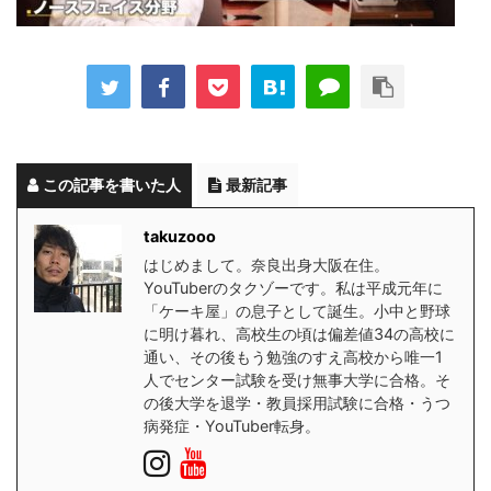
この記事を書いた人
最新記事
takuzooo
はじめまして。奈良出身大阪在住。
YouTuberのタクゾーです。私は平成元年に
「ケーキ屋」の息子として誕生。小中と野球
に明け暮れ、高校生の頃は偏差値34の高校に
通い、その後もう勉強のすえ高校から唯一1
人でセンター試験を受け無事大学に合格。そ
の後大学を退学・教員採用試験に合格・うつ
病発症・YouTuber転身。