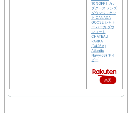
10%OFF】カナ
ダグース メンズ
ダウンジャケッ
ト CANADA
GOOSE シャト
ー パーカ ダウ
ンコート
CHATEAU
PARKA
(3426M)
Atlantic
Navy(63) ネイ
ビー
楽天
で購
入