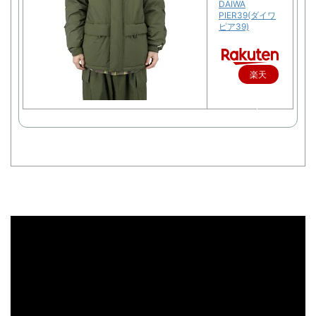
DAIWA
PIER39(ダイワ
ピア39)
楽天
で購
入