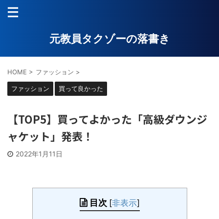
元教員タクゾーの落書き
HOME
>
ファッション
>
ファッション
買って良かった
【TOP5】買ってよかった「高級ダウンジ
ャケット」発表！
2022年1月11日
目次
[
非表示
]