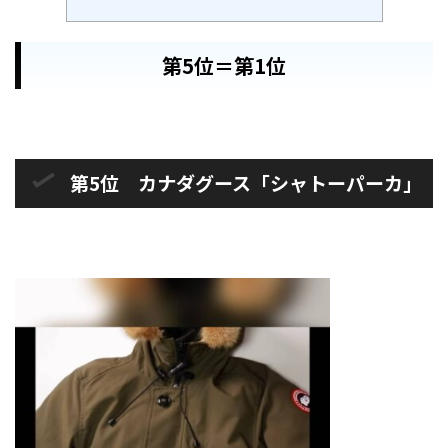
第5位＝第1位
第5位 カナダグース「シャトーパーカ」