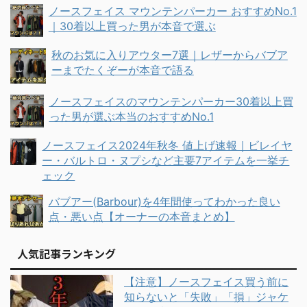
ノースフェイス マウンテンパーカー おすすめNo.1
｜30着以上買った男が本音で選ぶ
秋のお気に入りアウター7選｜レザーからバブア
ーまでたくぞーが本音で語る
ノースフェイスのマウンテンパーカー30着以上買
った男が選ぶ本当のおすすめNo.1
ノースフェイス2024年秋冬 値上げ速報｜ビレイヤ
ー・バルトロ・ヌプシなど主要7アイテムを一挙チ
ェック
バブアー(Barbour)を4年間使ってわかった良い
点・悪い点【オーナーの本音まとめ】
人気記事ランキング
【注意】ノースフェイス買う前に
知らないと「失敗」「損」ジャケ