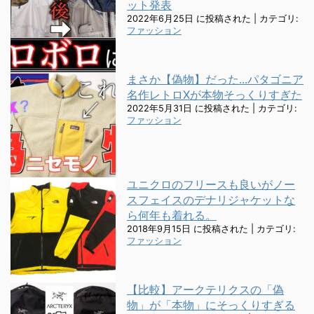
ット発表
2022年6月25日 に投稿された
|
カテゴリ:
ファッション
まさか【偽物】だった...パタゴニア
名作レトロXが本物そっくりすぎた
2022年5月31日 に投稿された
|
カテゴリ:
ファッション
ユニクロのフリースも良いがノー
スフェイスのデナリジャケットな
ら何年も着れる。
2018年9月15日 に投稿された
|
カテゴリ:
ファッション
【比較】アークテリクスの「偽
物」が「本物」にそっくりすぎる