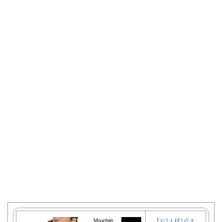
【お1人様1点ま