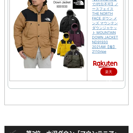
で/代引不可】ノ
ースフェイス
THE NORTH
FACE ダウン メ
ンズ マウンテン
ダウンジャケッ
ト MOUNTAIN
DOWN JACKET
ND91930
2021AW【服】
2110ripe
楽天
で購
入
第2位 水沢ダウン「マウンテニア」