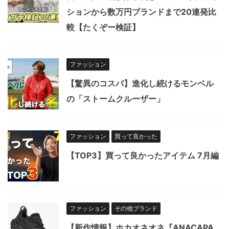
ションから数万円ブランドまで20連発比
較【たくぞー検証】
ファッション
【驚異のコスパ】進化し続けるモンベル
の「ストームクルーザー」
ファッション
買って良かった
【TOP3】買って良かったアイテム 7月編
ファッション
その他ブランド
【新作情報】ホカオネオネ『ANACAPA