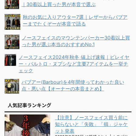
｜30着以上買った男が本音で選ぶ
秋のお気に入りアウター7選｜レザーからバブア
ーまでたくぞーが本音で語る
ノースフェイスのマウンテンパーカー30着以上買
った男が選ぶ本当のおすすめNo.1
ノースフェイス2024年秋冬 値上げ速報｜ビレイヤ
ー・バルトロ・ヌプシなど主要7アイテムを一挙チ
ェック
バブアー(Barbour)を4年間使ってわかった良い
点・悪い点【オーナーの本音まとめ】
人気記事ランキング
【注意】ノースフェイス買う前に
知らないと「失敗」「損」ジャケ
ット発表