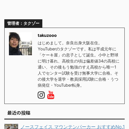
管理者：タクゾー
takuzooo
はじめまして。奈良出身大阪在住。
YouTuberのタクゾーです。私は平成元年に
「ケーキ屋」の息子として誕生。小中と野球
に明け暮れ、高校生の頃は偏差値34の高校に
通い、その後もう勉強のすえ高校から唯一1
人でセンター試験を受け無事大学に合格。そ
の後大学を退学・教員採用試験に合格・うつ
病発症・YouTuber転身。
最近の投稿
ノースフェイス マウンテンパーカー おすすめNo.1