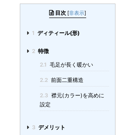
目次
[
非表示
]
1
ディティール(形)
2
特徴
2.1
毛足が長く暖かい
2.2
前面二重構造
2.3
襟元(カラー)を高めに
設定
3
デメリット