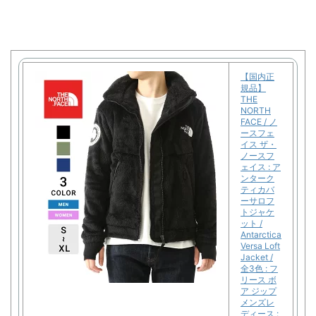
【国内正
規品】
THE
NORTH
FACE / ノ
ースフェ
イス ザ・
ノースフ
ェイス : ア
ンターク
ティカバ
ーサロフ
トジャケ
ット /
Antarctica
Versa Loft
Jacket /
全3色 : フ
リース ボ
ア ジップ
メンズレ
ディース :