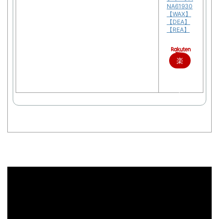
NA61930
【WAX】
【DEA】
【REA】
楽
天
で
購
入