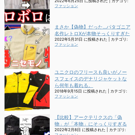
2022年6月25日 に投稿された
|
カテゴリ:
ファッション
まさか【偽物】だった...パタゴニア
名作レトロXが本物そっくりすぎた
2022年5月31日 に投稿された
|
カテゴリ:
ファッション
ユニクロのフリースも良いがノー
スフェイスのデナリジャケットな
ら何年も着れる。
2018年9月15日 に投稿された
|
カテゴリ:
ファッション
【比較】アークテリクスの「偽
物」が「本物」にそっくりすぎる
2022年2月8日 に投稿された
|
カテゴリ:
ファッション