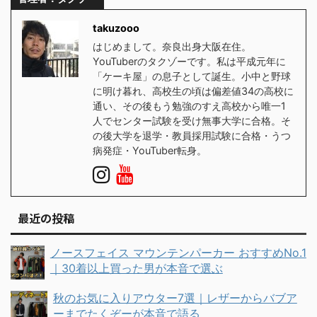
takuzooo
はじめまして。奈良出身大阪在住。
YouTuberのタクゾーです。私は平成元年に
「ケーキ屋」の息子として誕生。小中と野球
に明け暮れ、高校生の頃は偏差値34の高校に
通い、その後もう勉強のすえ高校から唯一1
人でセンター試験を受け無事大学に合格。そ
の後大学を退学・教員採用試験に合格・うつ
病発症・YouTuber転身。
最近の投稿
ノースフェイス マウンテンパーカー おすすめNo.1
｜30着以上買った男が本音で選ぶ
秋のお気に入りアウター7選｜レザーからバブア
ーまでたくぞーが本音で語る