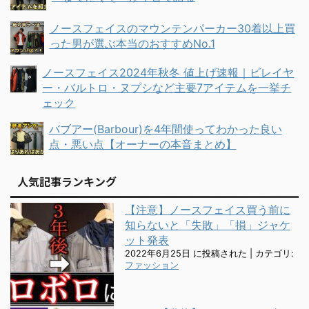
ノースフェイスのマウンテンパーカー30着以上買
った男が選ぶ本当のおすすめNo.1
ノースフェイス2024年秋冬 値上げ速報｜ビレイヤ
ー・バルトロ・ヌプシなど主要7アイテムを一挙チ
ェック
バブアー(Barbour)を4年間使ってわかった良い
点・悪い点【オーナーの本音まとめ】
人気記事ランキング
【注意】ノースフェイス買う前に
知らないと「失敗」「損」ジャケ
ット発表
2022年6月25日 に投稿された
|
カテゴリ:
ファッション