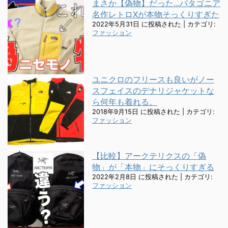
まさか【偽物】だった...パタゴニア
名作レトロXが本物そっくりすぎた
2022年5月31日 に投稿された
|
カテゴリ:
ファッション
ユニクロのフリースも良いがノー
スフェイスのデナリジャケットな
ら何年も着れる。
2018年9月15日 に投稿された
|
カテゴリ:
ファッション
【比較】アークテリクスの「偽
物」が「本物」にそっくりすぎる
2022年2月8日 に投稿された
|
カテゴリ:
ファッション